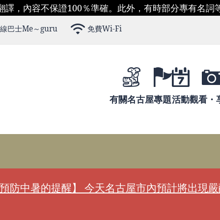
翻譯，內容不保證100％準確。此外，有時部分專有名詞
線巴士Me～guru
免費Wi-Fi
有關名古屋
專題
活動
觀看・
預防中暑的提醒】 今天名古屋市內預計將出現