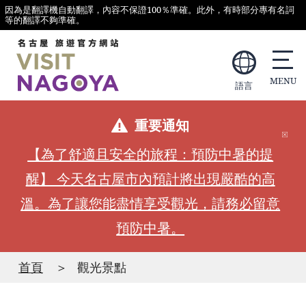
因為是翻譯機自動翻譯，內容不保證100％準確。此外，有時部分專有名詞
等的翻譯不夠準確。
語言
重要通知
【為了舒適且安全的旅程：預防中暑的提
醒】 今天名古屋市內預計將出現嚴酷的高
溫。為了讓您能盡情享受觀光，請務必留意
預防中暑。
首頁
觀光景點