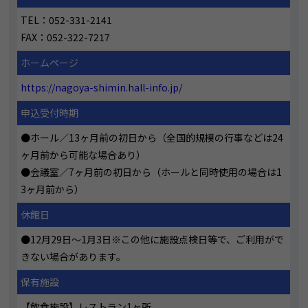
TEL：052-331-2141
FAX：052-322-7217
ホームページ
https://nagoya-shimin.hall-info.jp/
申込受付時期
●ホール／13ヶ月前の初日から（全国的規模の行事などは24
ヶ月前から可能な場合あり）
●会議室／7ヶ月前の初日から（ホールと同時使用の場合は1
3ヶ月前から）
休館日
●12月29日～1月3日※この他に施設点検日等で、ご利用がで
きない場合があります。
保有施設
【飲食施設】レストラン1ヶ所