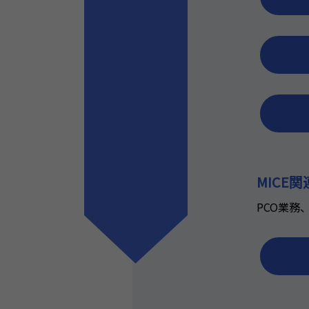
MICE
PCO業