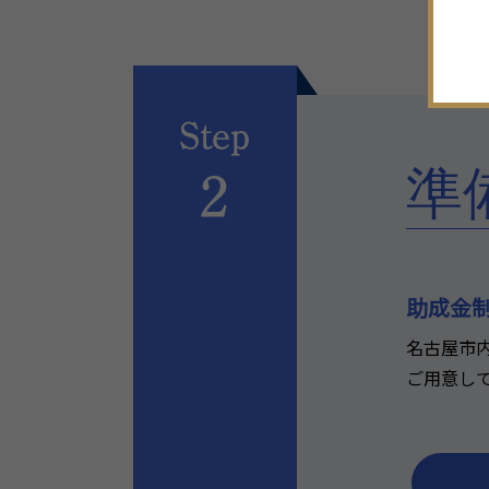
準
助成金
名古屋市
ご用意し