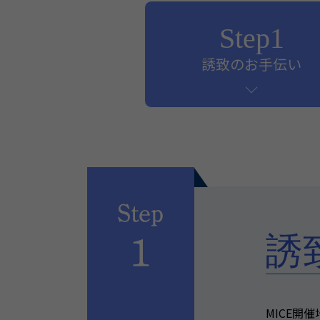
Step1
誘致のお手伝い
誘
MICE