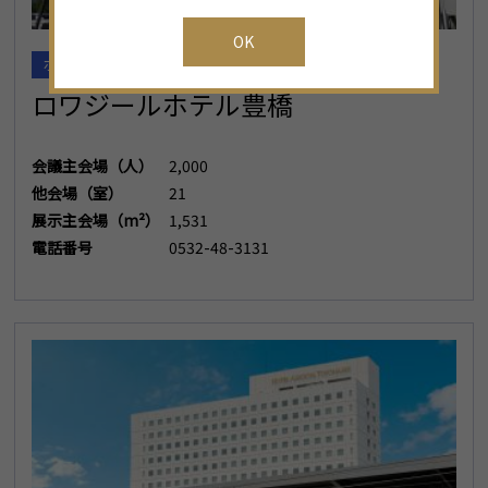
OK
ホテル
東三河地域
ロワジールホテル豊橋
会議主会場（人）
2,000
他会場（室）
21
展示主会場（m²）
1,531
電話番号
0532-48-3131