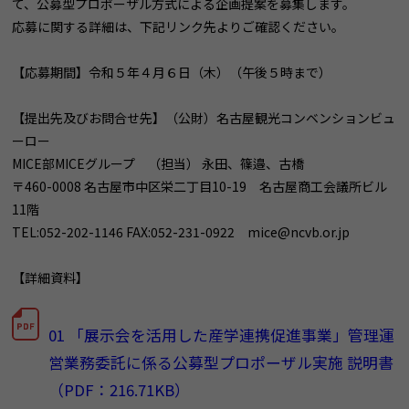
て、公募型プロポーザル方式による企画提案を募集します。
応募に関する詳細は、下記リンク先よりご確認ください。
【応募期間】令和５年４月６日（木）（午後５時まで）
【提出先及びお問合せ先】（公財）名古屋観光コンベンションビュ
ーロー
MICE部MICEグループ （担当） 永田、篠邉、古橋
〒460-0008 名古屋市中区栄二丁目10-19 名古屋商工会議所ビル
11階
TEL:052-202-1146 FAX:052-231-0922 mice@ncvb.or.jp
【詳細資料】
01 「展示会を活用した産学連携促進事業」管理運
営業務委託に係る公募型プロポーザル実施 説明書
（PDF：216.71KB）