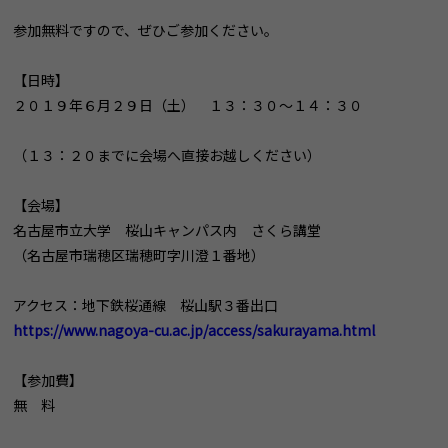
参加無料ですので、ぜひご参加ください。
【日時】
２０１９年６月２９日（土） １３：３０～１４：３０
（１３：２０までに会場へ直接お越しください）
【会場】
名古屋市立大学 桜山キャンパス内 さくら講堂
（名古屋市瑞穂区瑞穂町字川澄１番地）
アクセス：地下鉄桜通線 桜山駅３番出口
https://www.nagoya-cu.ac.jp/access/sakurayama.html
【参加費】
無 料