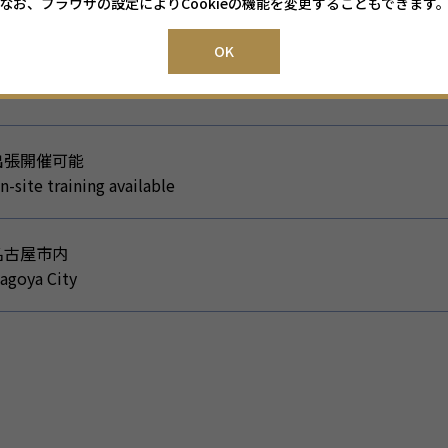
なお、ブラウザの設定によりCookieの機能を変更することもできます
OK
送迎バス
huttle bus service
出張開催可能
n-site training available
名古屋市内
agoya City