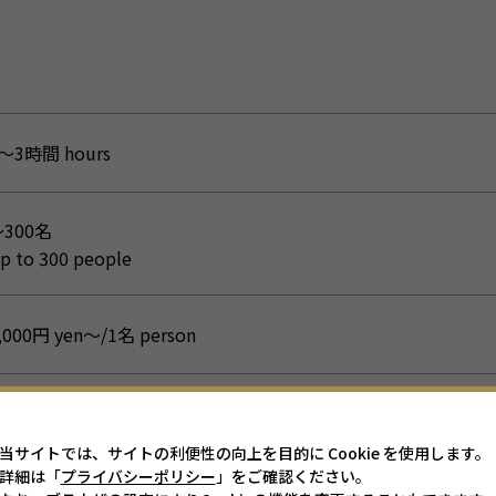
～3時間 hours
300名
p to 300 people
,000円 yen～/1名 person
あり
（英・中）
当サイトでは、サイトの利便性の向上を目的に Cookie を使用します。
nglish
詳細は「
プライバシーポリシー
」をご確認ください。
hinese