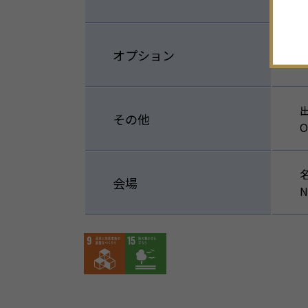
オプション
S
その他
O
会場
N