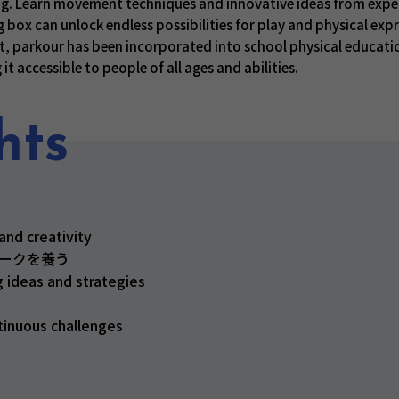
ing. Learn movement techniques and innovative ideas from exp
 box can unlock endless possibilities for play and physical expr
st, parkour has been incorporated into school physical educati
g it accessible to people of all ages and abilities.
hts
and creativity
ークを養う
 ideas and strategies
tinuous challenges