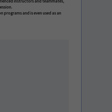
erienced instructors and teammates,
ession.
on programs and is even used as an