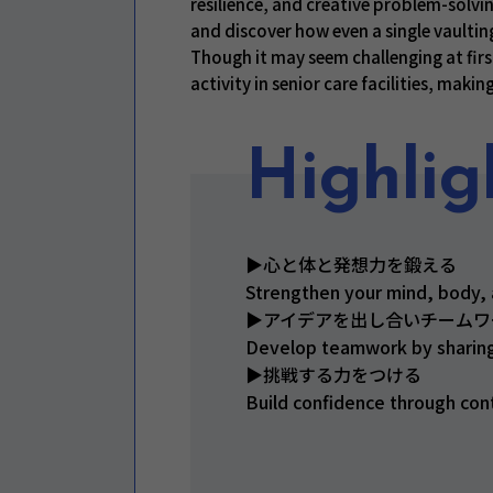
resilience, and creative problem-solv
and discover how even a single vaulting
Though it may seem challenging at fir
activity in senior care facilities, makin
Highlig
▶心と体と発想力を鍛える
Strengthen your mind, body, 
▶アイデアを出し合いチームワ
Develop teamwork by sharing
▶挑戦する力をつける
Build confidence through con