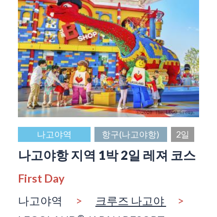
나고야역
항구(나고야항)
2일
나고야항 지역 1박 2일 레져 코스
First Day
나고야역
>
크루즈 나고야
>