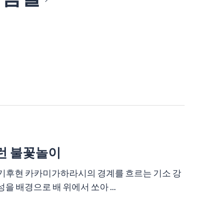
롱런 불꽃놀이
누야마와 기후현 카카미가하라시의 경계를 흐르는 기소 강
 배경으로 배 위에서 쏘아 ...