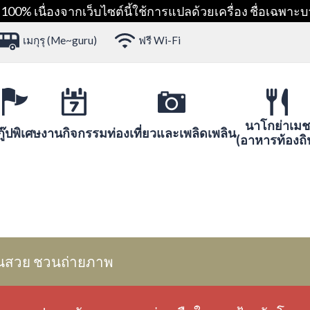
00% เนื่องจากเว็บไซต์นี้ใช้การแปลด้วยเครื่อง ชื่อเฉพาะบ
เมกุรุ (Me~guru)
ฟรี Wi-Fi
นาโกย่าเมช
ู๊ปพิเศษ
งานกิจกรรม
ท่องเที่ยวและเพลิดเพลิน
(อาหารท้องถิ
นสวย ชวนถ่ายภาพ