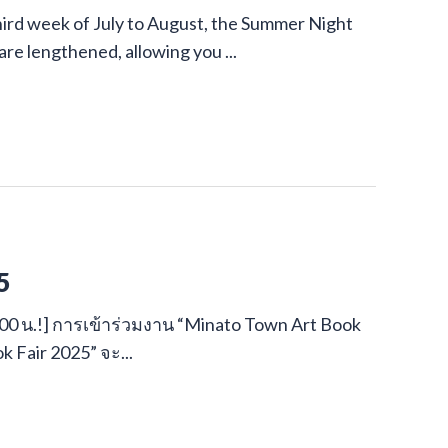
ird week of July to August, the Summer Night
are lengthened, allowing you ...
5
- 19:00 น.!] การเข้าร่วมงาน “Minato Town Art Book
ok Fair 2025” จะ...