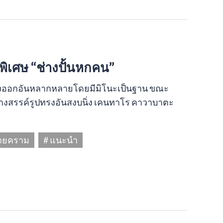
พิเศษ “ช่างปั้นหกคน”
ดงออกอันหลากหลายโดยมีมิโนะเป็นฐาน ขณะ
ร้างสรรค์รูปทรงอันสงบนิ่ง เคนทาโร คาวาบาตะ
ลายคราม
# แนะนำ