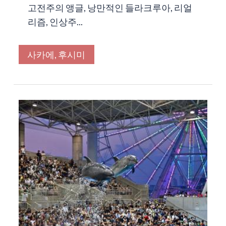
고전주의 앵글, 낭만적인 들라크루아, 리얼
리즘, 인상주...
사카에, 후시미