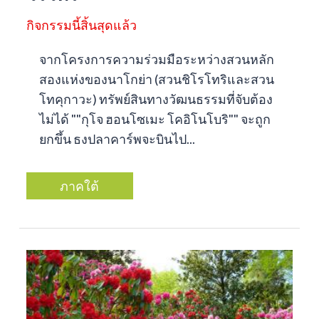
กิจกรรมนี้สิ้นสุดแล้ว
จากโครงการความร่วมมือระหว่างสวนหลัก
สองแห่งของนาโกย่า (สวนชิโรโทริและสวน
โทคุกาวะ) ทรัพย์สินทางวัฒนธรรมที่จับต้อง
ไม่ได้ ""กุโจ ฮอนโซเมะ โคอิโนโบริ"" จะถูก
ยกขึ้น ธงปลาคาร์พจะบินไป...
ภาคใต้