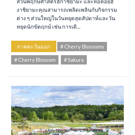
สวนพฤกษศาสตร์ฮิกาชิยามะ และหอคอยฮิ
งาชิยามะคุณสามารถเพลิดเพลินกับกิจกรรม
ต่าง ๆ ส่วนใหญ่ในวันหยุดสุดสัปดาห์และวัน
หยุดนักขัตฤกษ์ เช่น การเดิ...
ภาคตะวันออก
# Cherry Blossoms
# Cherry Blossom
# Sakura