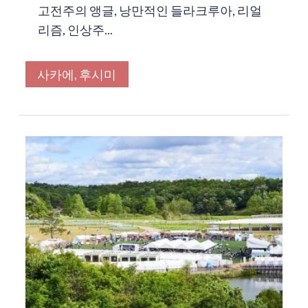
고전주의 앵글, 낭만적인 들라크루아, 리얼
리즘, 인상주...
사카에, 후시미