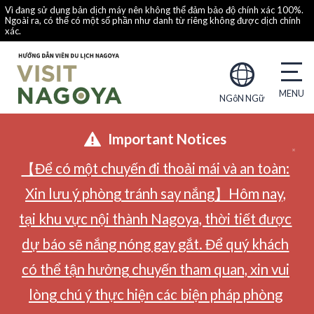
Vì đang sử dụng bản dịch máy nên không thể đảm bảo độ chính xác 100%.
Ngoài ra, có thể có một số phần như danh từ riêng không được dịch chính
xác.
NGôN NGữ
Important Notices
【Để có một chuyến đi thoải mái và an toàn:
Xin lưu ý phòng tránh say nắng】Hôm nay,
tại khu vực nội thành Nagoya, thời tiết được
dự báo sẽ nắng nóng gay gắt. Để quý khách
có thể tận hưởng chuyến tham quan, xin vui
lòng chú ý thực hiện các biện pháp phòng