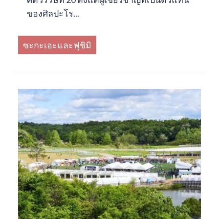
ของศิลปะโร...
ซะกะเอะและฟุชิมิ