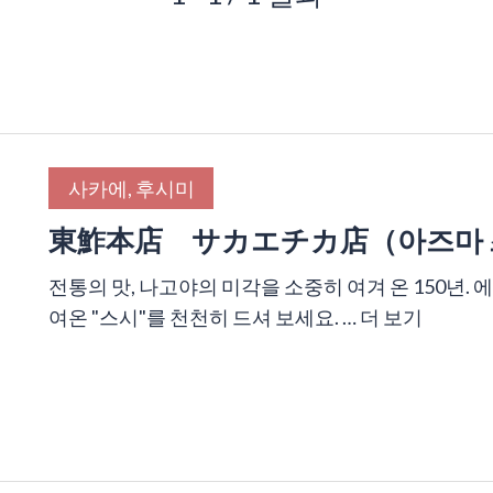
사카에, 후시미
東鮓本店 サカエチカ店（아즈마 즈
전통의 맛, 나고야의 미각을 소중히 여겨 온 150년.
여온 "스시"를 천천히 드셔 보세요. …
더 보기