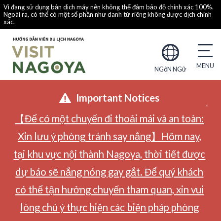
Vì đang sử dụng bản dịch máy nên không thể đảm bảo độ chính xác 100%.
Ngoài ra, có thể có một số phần như danh từ riêng không được dịch chính
xác.
NGôN NGữ
Important Notices
【Để có một chuyến đi thoải mái và an toàn:
Xin lưu ý phòng tránh say nắng】Hôm nay,
tại khu vực nội thành Nagoya, thời tiết được
dự báo sẽ nắng nóng gay gắt. Để quý khách
có thể tận hưởng chuyến tham quan, xin vui
lòng chú ý thực hiện các biện pháp phòng