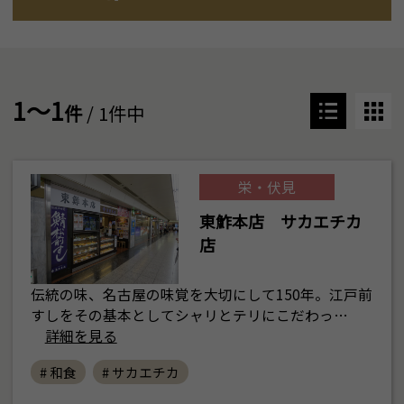
1～1
件
/ 1件中
栄・伏見
東鮓本店 サカエチカ
店
伝統の味、名古屋の味覚を大切にして150年。江戸前
すしをその基本としてシャリとテリにこだわっ…
詳細を見る
# 和食
# サカエチカ