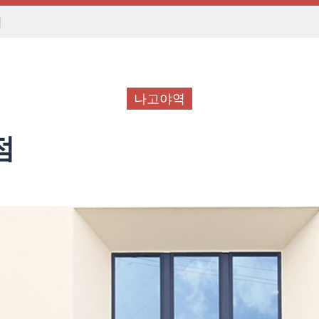
점
나고야역
점