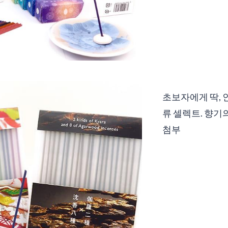
초보자에게 딱, 
류 셀렉트. 향기
첨부