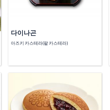
다이나곤
아즈키 카스테라(팥 카스테라)