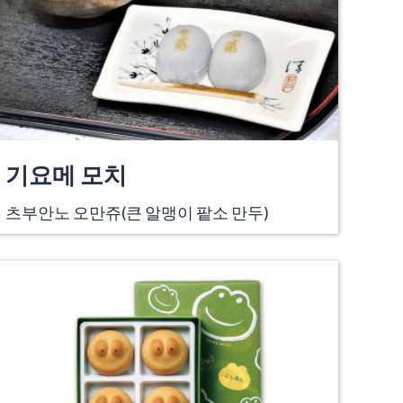
기요메 모치
츠부안노 오만쥬(큰 알맹이 팥소 만두)