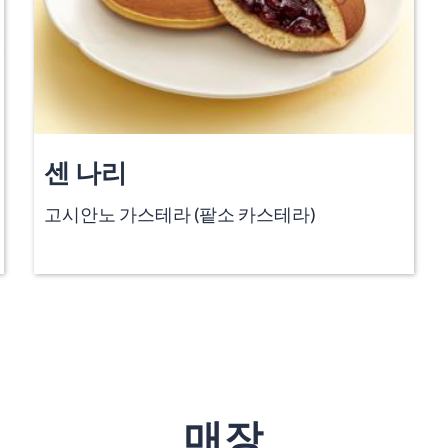
센 나리
고시안노 가스테라 (팥소 카스테라)
매장