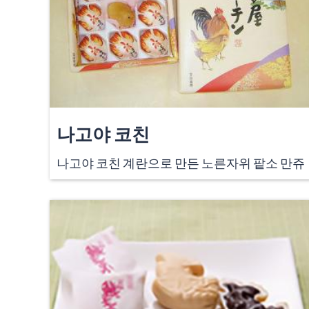
나고야 코친
나고야 코친 계란으로 만든 노른자위 팥소 만쥬