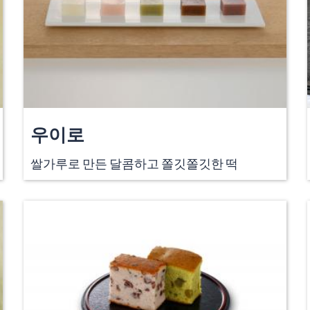
우이로
쌀가루로 만든 달콤하고 쫄깃쫄깃한 떡