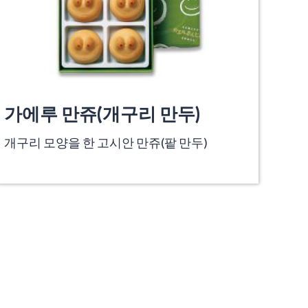
가에루 만쥬(개구리 만두)
개구리 모양을 한 고시안 만쥬(팥 만두)