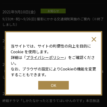
2021年9月10日(金)
お知らせ
9/23(木･祝)～9/26(日) 撮影にかかる交通規制実施のご案内（※終了
しました）
2021年9月6日(月)
フォトライブラリー
当サイトでは、サイトの利便性の向上を目的に
フォトライブラリーに新しい画像を追加しました。
Cookie を使用します。
詳細は「
プライバシーポリシー
」をご確認くださ
い。
2021年9月3日(金)
お知らせ
なお、ブラウザの設定によりCookieの機能を変更
「なごや・ロケーション・ナビ 開設20周年」特集ページを公開しま
することもできます。
した。
OK
2021年8月13日(金)
お知らせ
終戦ドラマ「しかたなかったと言うてはいかんのです」本日放送