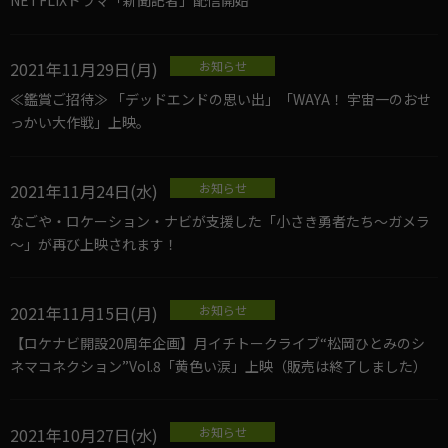
NETFLIXドラマ「新聞記者」配信開始
2021年11月29日(月)
お知らせ
≪鑑賞ご招待≫ 「デッドエンドの思い出」「WAYA！ 宇宙一のおせ
っかい大作戦」上映。
2021年11月24日(水)
お知らせ
なごや・ロケーション・ナビが支援した「小さき勇者たち～ガメラ
～」が再び上映されます！
2021年11月15日(月)
お知らせ
【ロケナビ開設20周年企画】月イチトークライブ“松岡ひとみのシ
ネマコネクション”Vol.8「黄色い涙」上映（販売は終了しました）
2021年10月27日(水)
お知らせ