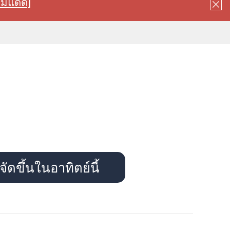
ลมแดด]
ัดขึ้นในอาทิตย์นี้