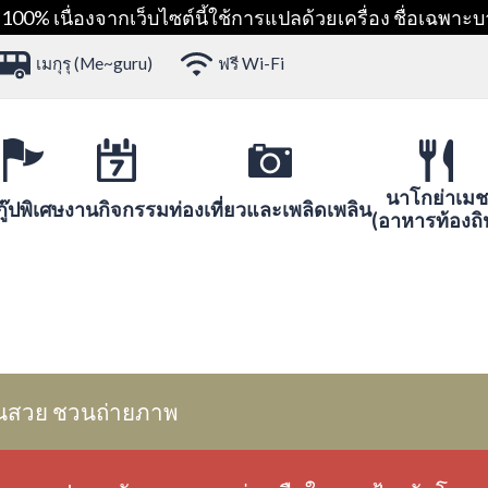
00% เนื่องจากเว็บไซต์นี้ใช้การแปลด้วยเครื่อง ชื่อเฉพาะบ
เมกุรุ (Me~guru)
ฟรี Wi-Fi
นาโกย่าเมช
ู๊ปพิเศษ
งานกิจกรรม
ท่องเที่ยวและเพลิดเพลิน
(อาหารท้องถิ
นสวย ชวนถ่ายภาพ