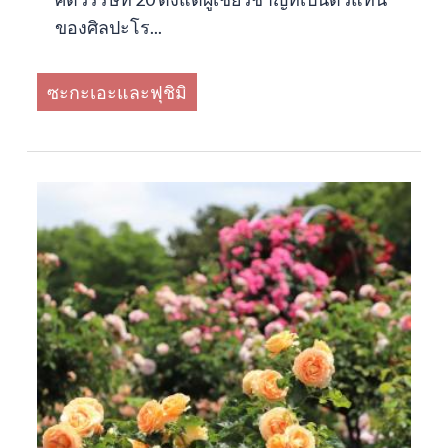
ของศิลปะโร...
ซะกะเอะและฟุชิมิ