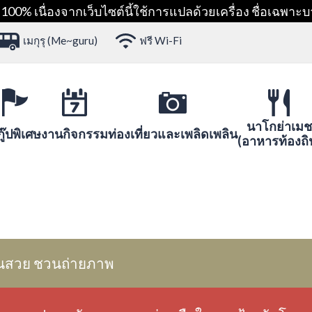
00% เนื่องจากเว็บไซต์นี้ใช้การแปลด้วยเครื่อง ชื่อเฉพาะบ
เมกุรุ (Me~guru)
ฟรี Wi-Fi
นาโกย่าเมช
ู๊ปพิเศษ
งานกิจกรรม
ท่องเที่ยวและเพลิดเพลิน
(อาหารท้องถิ
นสวย ชวนถ่ายภาพ