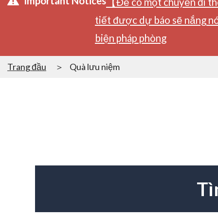
Important Notices
【Để có một chuyến đi tho
tiết được dự báo sẽ nắng nó
biện pháp phòng
Trang đầu
Quà lưu niệm
Tì