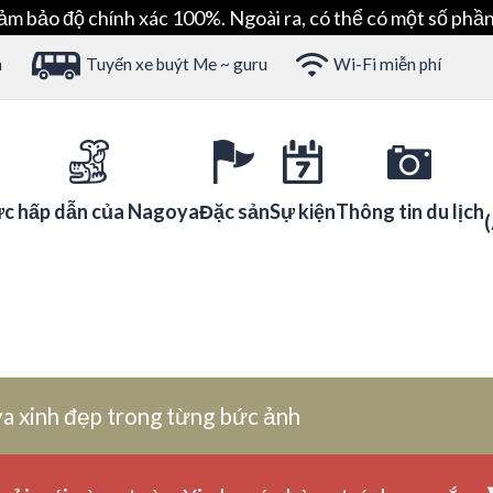
ảm bảo độ chính xác 100%. Ngoài ra, có thể có một số phần
h
Tuyến xe buýt Me ~ guru
Wi-Fi miễn phí
c hấp dẫn của Nagoya
Đặc sản
Sự kiện
Thông tin du lịch
a xinh đẹp trong từng bức ảnh