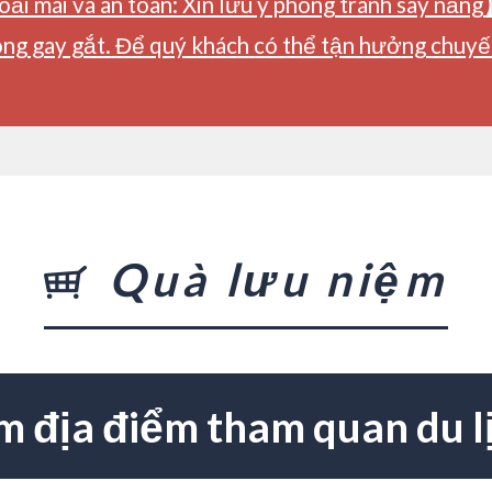
ải mái và an toàn: Xin lưu ý phòng tránh say nắng
ng gay gắt. Để quý khách có thể tận hưởng chuyến 
Quà lưu niệm
m địa điểm tham quan du l