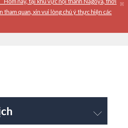
】Hôm nay, tại khu vực nội thành Nagoya, thời
tham quan, xin vui lòng chú ý thực hiện các
ịch