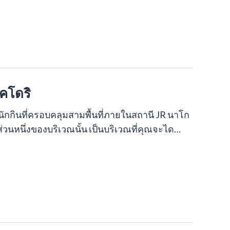
คโดริ
ักกินที่ครอบคลุมสามพื้นที่ภายในสถานี JR นาโก
วนหนึ่งของบริเวณนั้น เป็นบริเวณที่คุณจะได…