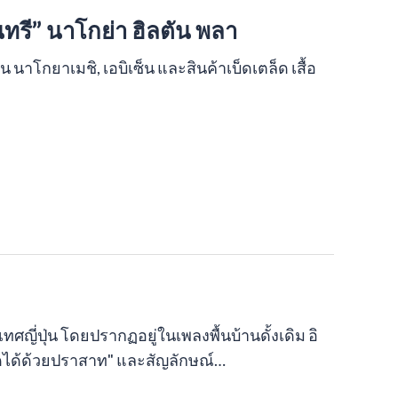
นทรี” นาโกย่า ฮิลตัน พลา
 นาโกยาเมชิ, เอบิเซ็น และสินค้าเบ็ดเตล็ด เสื้อ
ทศญี่ปุ่น โดยปรากฏอยู่ในเพลงพื้นบ้านดั้งเดิม อิ
หยัดได้ด้วยปราสาท" และสัญลักษณ์…