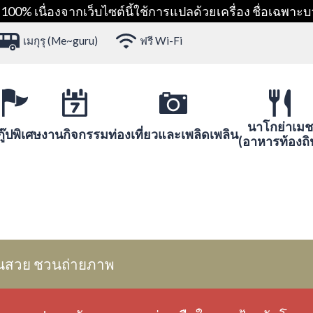
00% เนื่องจากเว็บไซต์นี้ใช้การแปลด้วยเครื่อง ชื่อเฉพาะบ
เมกุรุ (Me~guru)
ฟรี Wi-Fi
นาโกย่าเมช
ู๊ปพิเศษ
งานกิจกรรม
ท่องเที่ยวและเพลิดเพลิน
(อาหารท้องถิ
นสวย ชวนถ่ายภาพ