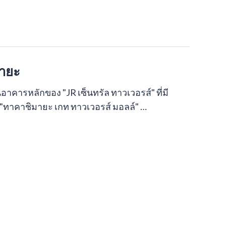
มายะ
นอาคารหลักของ "JR เซ็นทรัล ทาวเวอรส์" ที่มี
ือ "ทาคาชิมายะ เกท ทาวเวอรส์ มอลล์" …