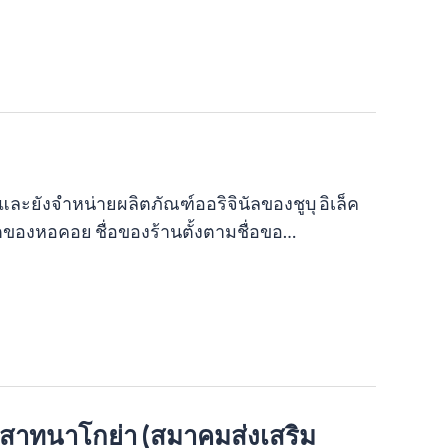
และยังจำหน่ายผลิตภัณฑ์ออริจินัลของชูบุ อิเล็ค
อตของหอคอย ชื่อของร้านตั้งตามชื่อขอ…
าสาทนาโกย่า (สมาคมส่งเสริม