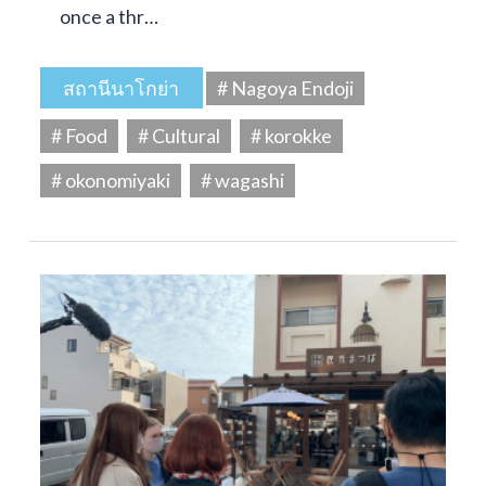
once a thr…
สถานีนาโกย่า
# Nagoya Endoji
# Food
# Cultural
# korokke
# okonomiyaki
# wagashi