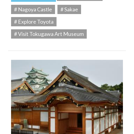
# Nagoya Castle
# Sakae
# Explore Toyota
# Visit Tokugawa Art Museum