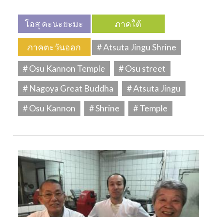
โอสุ คะนะยะมะ
ภาคใต้
ภาคตะวันออก
# Atsuta Jingu Shrine
# Osu Kannon Temple
# Osu street
# Nagoya Great Buddha
# Atsuta Jingu
# Osu Kannon
# Shrine
# Temple