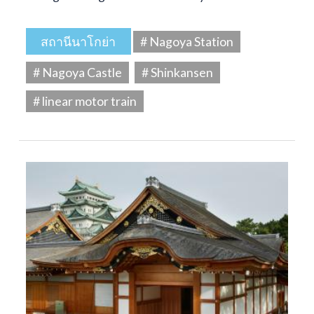
สถานีนาโกย่า
# Nagoya Station
# Nagoya Castle
# Shinkansen
# linear motor train