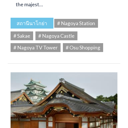
the majest…
สถานีนาโกย่า
# Nagoya Station
# Sakae
# Nagoya Castle
# Nagoya TV Tower
# Osu Shopping