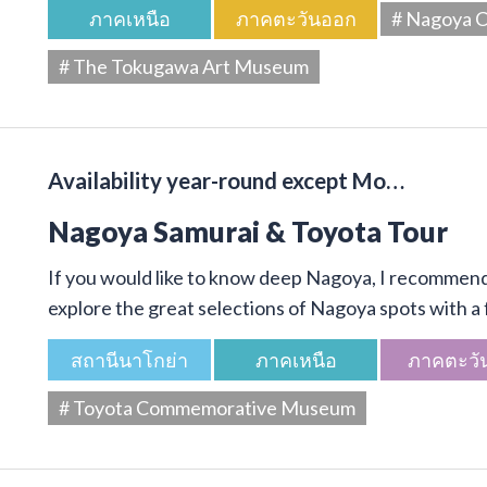
ภาคเหนือ
ภาคตะวันออก
# Nagoya C
# The Tokugawa Art Museum
Availability year-round except Mo…
Nagoya Samurai & Toyota Tour
If you would like to know deep Nagoya, I recommend 
explore the great selections of Nagoya spots with a f
สถานีนาโกย่า
ภาคเหนือ
ภาคตะวั
# Toyota Commemorative Museum