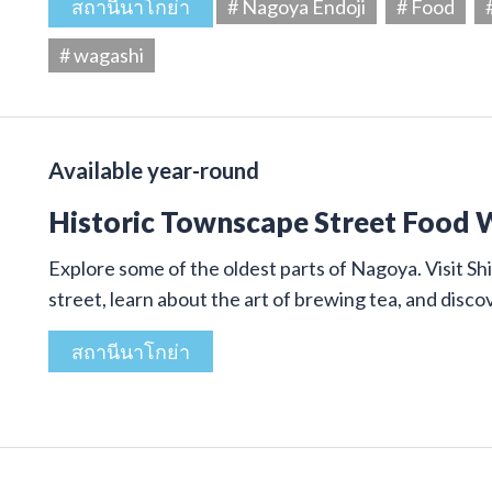
สถานีนาโกย่า
# Nagoya Endoji
# Food
# wagashi
Available year-round
Historic Townscape Street Food 
Explore some of the oldest parts of Nagoya. Visit Shi
street, learn about the art of brewing tea, and disco
สถานีนาโกย่า