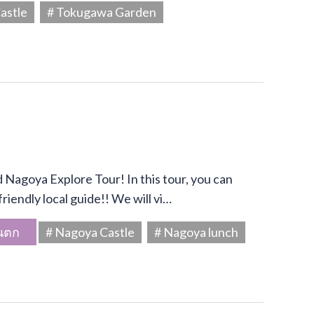
astle
# Tokugawa Garden
Nagoya Explore Tour! In this tour, you can
riendly local guide!! We will vi…
นตก
# Nagoya Castle
# Nagoya lunch