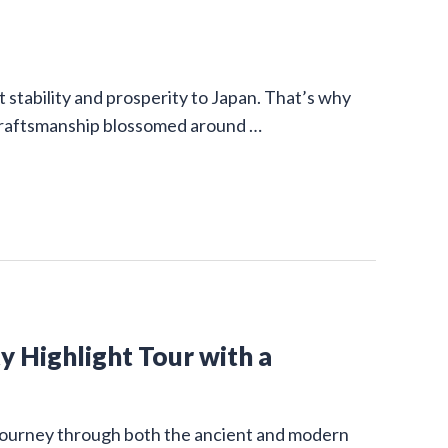
stability and prosperity to Japan. That’s why
 craftsmanship blossomed around …
y Highlight Tour with a
g journey through both the ancient and modern