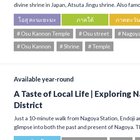
divine shrine in Japan, Atsuta Jingu shrine. Also f
โอสุ คะนะยะมะ
ภาคใต้
ภาคตะวั
# Osu Kannon Temple
# Osu street
# Nagoy
# Osu Kannon
# Shrine
# Temple
Available year-round
A Taste of Local Life | Exploring 
District
Just a 10-minute walk from Nagoya Station, Endoji and
glimpse into both the past and present of Nagoya. T