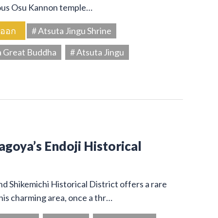
amous Osu Kannon temple…
นออก
# Atsuta Jingu Shrine
a Great Buddha
# Atsuta Jingu
Nagoya’s Endoji Historical
 Shikemichi Historical District offers a rare
his charming area, once a thr…