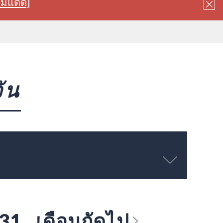
ลมแดด]
ัน
 31
เดือนถัดไป