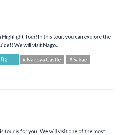
Highlight Tour!In this tour, you can explore the
uide!! We will visit Nago…
นือ
# Nagoya Castle
# Sakae
s tour is for you! We will visit one of the most