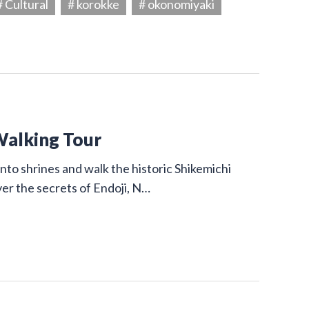
# Cultural
# korokke
# okonomiyaki
Walking Tour
nto shrines and walk the historic Shikemichi
ver the secrets of Endoji, N…