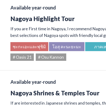
Available year-round
Nagoya Highlight Tour
If you are First time in Nagoya, I recommend Nagoya 
best selections of Nagoya spots with friendly local g
ซะกะเอะและฟุชิมิ
โอสุ คะนะยะมะ
ภาคเห
# Oasis 21
# Osu Kannon
Available year-round
Nagoya Shrines & Temples Tour
If are interested in Japanese shrines and temples, thi