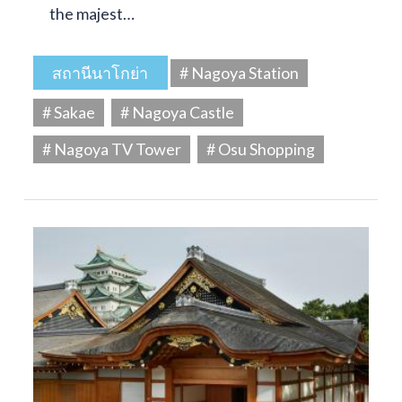
the majest…
สถานีนาโกย่า
# Nagoya Station
# Sakae
# Nagoya Castle
# Nagoya TV Tower
# Osu Shopping