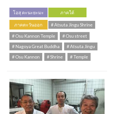
โอสุ คะนะยะมะ
ภาคใต้
ภาคตะวันออก
# Atsuta Jingu Shrine
# Osu Kannon Temple
# Osu street
# Nagoya Great Buddha
# Atsuta Jingu
# Osu Kannon
# Shrine
# Temple