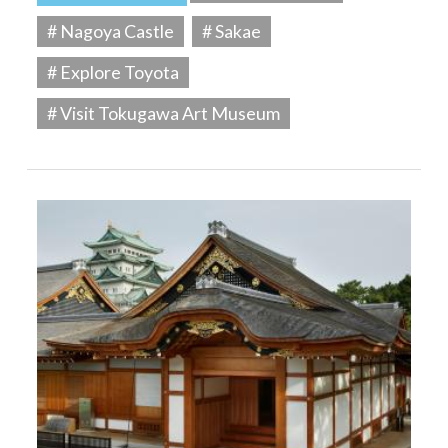
# Nagoya Castle
# Sakae
# Explore Toyota
# Visit Tokugawa Art Museum