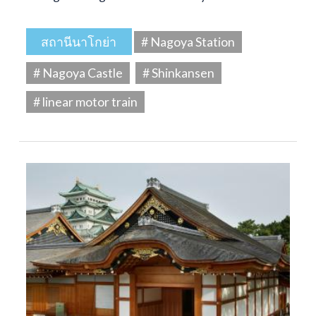
สถานีนาโกย่า
# Nagoya Station
# Nagoya Castle
# Shinkansen
# linear motor train