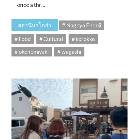
once a thr…
สถานีนาโกย่า
# Nagoya Endoji
# Food
# Cultural
# korokke
# okonomiyaki
# wagashi