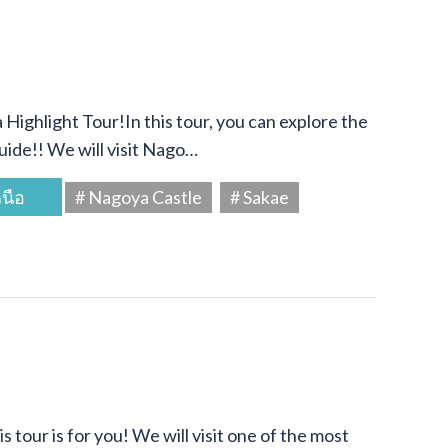
Highlight Tour!In this tour, you can explore the
uide!! We will visit Nago…
นือ
# Nagoya Castle
# Sakae
s tour is for you! We will visit one of the most