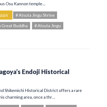
amous Osu Kannon temple…
นออก
# Atsuta Jingu Shrine
a Great Buddha
# Atsuta Jingu
Nagoya’s Endoji Historical
 Shikemichi Historical District offers a rare
his charming area, once a thr…