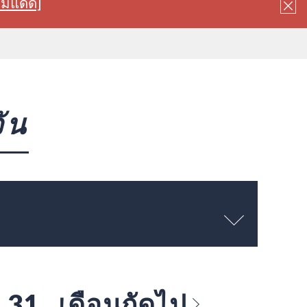
ลมแดด]
ัน
～ 31
เดือนถัดไป