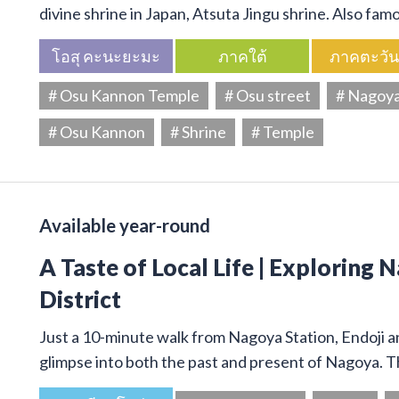
divine shrine in Japan, Atsuta Jingu shrine. Also f
โอสุ คะนะยะมะ
ภาคใต้
ภาคตะวั
# Osu Kannon Temple
# Osu street
# Nagoy
# Osu Kannon
# Shrine
# Temple
Available year-round
A Taste of Local Life | Exploring 
District
Just a 10-minute walk from Nagoya Station, Endoji and
glimpse into both the past and present of Nagoya. T