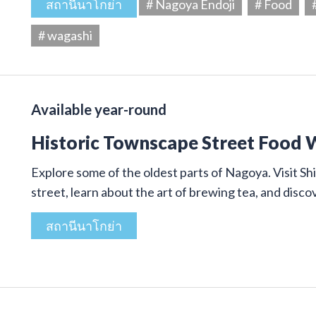
สถานีนาโกย่า
# Nagoya Endoji
# Food
# wagashi
Available year-round
Historic Townscape Street Food 
Explore some of the oldest parts of Nagoya. Visit Shi
street, learn about the art of brewing tea, and disco
สถานีนาโกย่า