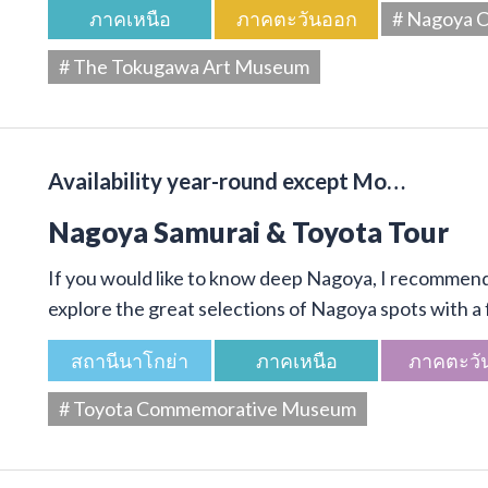
ภาคเหนือ
ภาคตะวันออก
# Nagoya C
# The Tokugawa Art Museum
Availability year-round except Mo…
Nagoya Samurai & Toyota Tour
If you would like to know deep Nagoya, I recommend 
explore the great selections of Nagoya spots with a f
สถานีนาโกย่า
ภาคเหนือ
ภาคตะวั
# Toyota Commemorative Museum