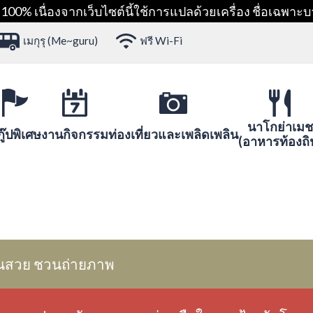
00% เนื่องจากเว็บไซต์นี้ใช้การแปลด้วยเครื่อง ชื่อเฉพาะบ
เมกุรุ (Me~guru)
ฟรี Wi-Fi
นาโกย่าเมช
ู๊ปพิเศษ
งานกิจกรรม
ท่องเที่ยวและเพลิดเพลิน
(อาหารท้องถิ
นสวย ชวนถ่ายภาพ