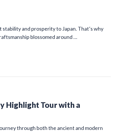
stability and prosperity to Japan. That’s why
 craftsmanship blossomed around …
y Highlight Tour with a
g journey through both the ancient and modern