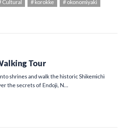
# Cultural
# korokke
# okonomiyaki
Walking Tour
nto shrines and walk the historic Shikemichi
ver the secrets of Endoji, N…