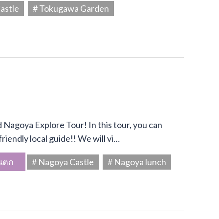
astle
# Tokugawa Garden
Nagoya Explore Tour! In this tour, you can
riendly local guide!! We will vi…
นตก
# Nagoya Castle
# Nagoya lunch