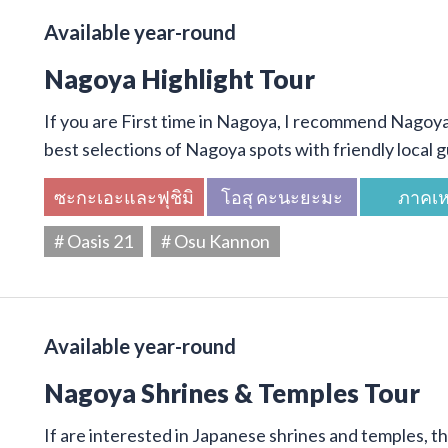
Available year-round
Nagoya Highlight Tour
If you are First time in Nagoya, I recommend Nagoya 
best selections of Nagoya spots with friendly local g
ซะกะเอะและฟุชิมิ
โอสุ คะนะยะมะ
ภาคเห
# Oasis 21
# Osu Kannon
Available year-round
Nagoya Shrines & Temples Tour
If are interested in Japanese shrines and temples, thi