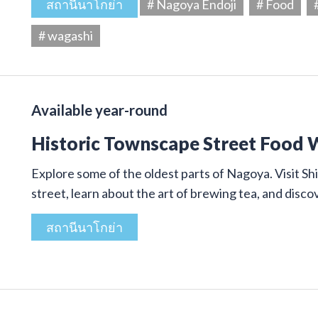
สถานีนาโกย่า
# Nagoya Endoji
# Food
# wagashi
Available year-round
Historic Townscape Street Food 
Explore some of the oldest parts of Nagoya. Visit Shi
street, learn about the art of brewing tea, and disco
สถานีนาโกย่า