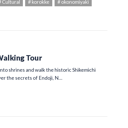
# Cultural
# korokke
# okonomiyaki
Walking Tour
nto shrines and walk the historic Shikemichi
ver the secrets of Endoji, N…