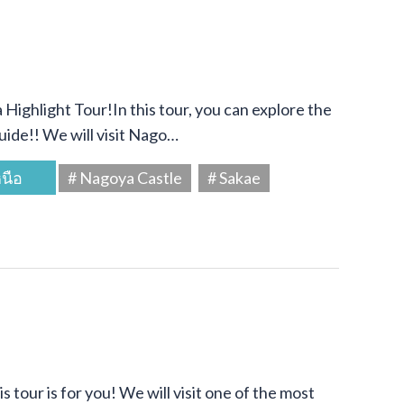
Highlight Tour!In this tour, you can explore the
uide!! We will visit Nago…
นือ
# Nagoya Castle
# Sakae
s tour is for you! We will visit one of the most