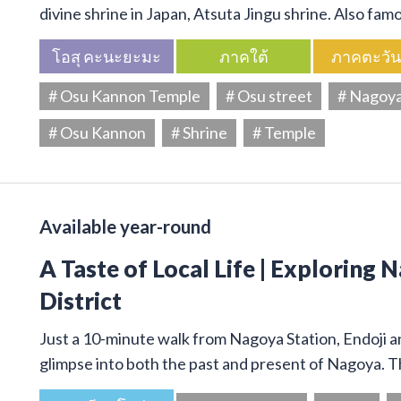
divine shrine in Japan, Atsuta Jingu shrine. Also f
โอสุ คะนะยะมะ
ภาคใต้
ภาคตะวั
# Osu Kannon Temple
# Osu street
# Nagoy
# Osu Kannon
# Shrine
# Temple
Available year-round
A Taste of Local Life | Exploring 
District
Just a 10-minute walk from Nagoya Station, Endoji and
glimpse into both the past and present of Nagoya. T