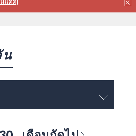
ลมแดด]
ัน
 30
เดือนถัดไป