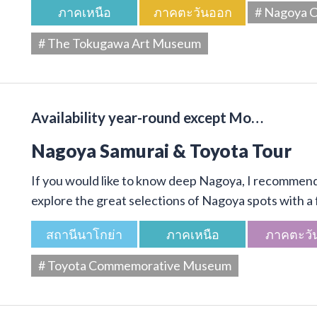
ภาคเหนือ
ภาคตะวันออก
# Nagoya C
# The Tokugawa Art Museum
Availability year-round except Mo…
Nagoya Samurai & Toyota Tour
If you would like to know deep Nagoya, I recommend 
explore the great selections of Nagoya spots with a f
สถานีนาโกย่า
ภาคเหนือ
ภาคตะวั
# Toyota Commemorative Museum