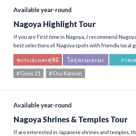
Available year-round
Nagoya Highlight Tour
If you are First time in Nagoya, I recommend Nagoya 
best selections of Nagoya spots with friendly local g
ซะกะเอะและฟุชิมิ
โอสุ คะนะยะมะ
ภาคเห
# Oasis 21
# Osu Kannon
Available year-round
Nagoya Shrines & Temples Tour
If are interested in Japanese shrines and temples, thi