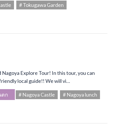
astle
# Tokugawa Garden
Nagoya Explore Tour! In this tour, you can
riendly local guide!! We will vi…
นตก
# Nagoya Castle
# Nagoya lunch