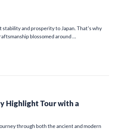
stability and prosperity to Japan. That’s why
 craftsmanship blossomed around …
y Highlight Tour with a
g journey through both the ancient and modern