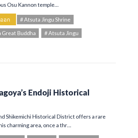
amous Osu Kannon temple…
นออก
# Atsuta Jingu Shrine
a Great Buddha
# Atsuta Jingu
Nagoya’s Endoji Historical
 Shikemichi Historical District offers a rare
his charming area, once a thr…