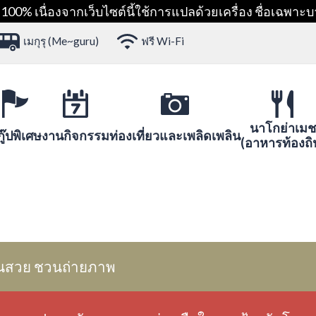
00% เนื่องจากเว็บไซต์นี้ใช้การแปลด้วยเครื่อง ชื่อเฉพาะบ
เมกุรุ (Me~guru)
ฟรี Wi-Fi
นาโกย่าเมช
ู๊ปพิเศษ
งานกิจกรรม
ท่องเที่ยวและเพลิดเพลิน
(อาหารท้องถิ
นสวย ชวนถ่ายภาพ