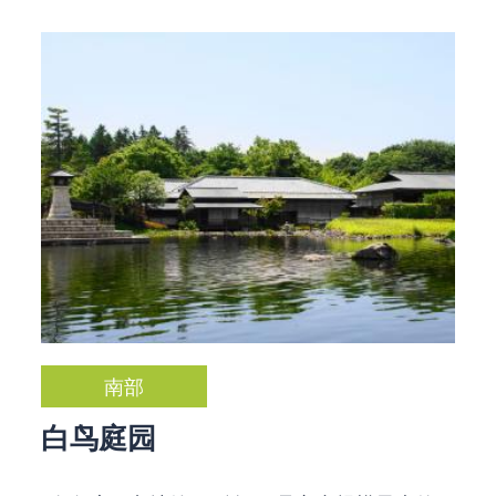
南部
白鸟庭园