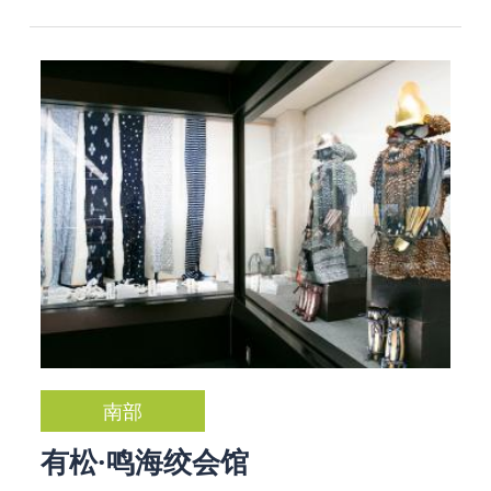
南部
有松·鸣海绞会馆