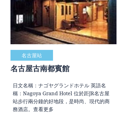
名古屋站
名古屋古南都賓館
日文名稱：ナゴヤグランドホテル 英語名
稱：Nagoya Grand Hotel 位於距JR名古屋
站步行兩分鐘的好地段，是時尚、現代的商
務酒店。
查看更多