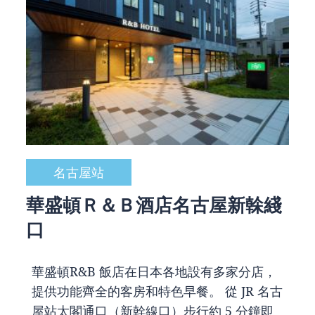
名古屋站
華盛頓Ｒ＆Ｂ酒店名古屋新榦綫
口
華盛頓R&B 飯店在日本各地設有多家分店，
提供功能齊全的客房和特色早餐。 從 JR 名古
屋站太閣通口（新幹線口）步行約 5 分鐘即