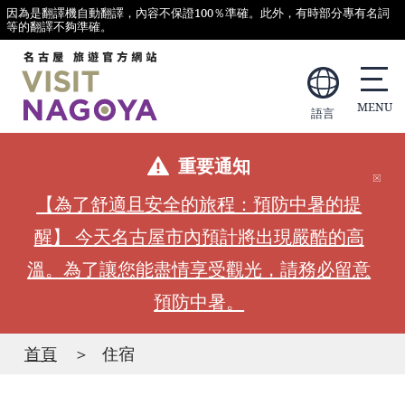
因為是翻譯機自動翻譯，內容不保證100％準確。此外，有時部分專有名詞
等的翻譯不夠準確。
語言
重要通知
【為了舒適且安全的旅程：預防中暑的提
醒】 今天名古屋市內預計將出現嚴酷的高
溫。為了讓您能盡情享受觀光，請務必留意
預防中暑。
首頁
住宿