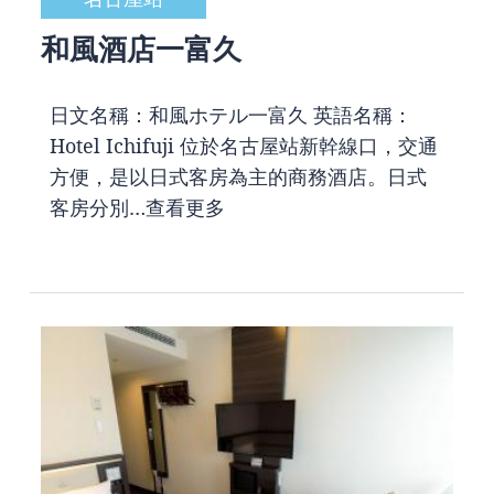
和風酒店一富久
日文名稱：和風ホテル一富久 英語名稱：
Hotel Ichifuji 位於名古屋站新幹線口，交通
方便，是以日式客房為主的商務酒店。日式
客房分別…
查看更多