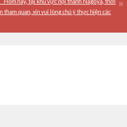
】Hôm nay, tại khu vực nội thành Nagoya, thời
tham quan, xin vui lòng chú ý thực hiện các