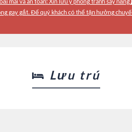
ải mái và an toàn: Xin lưu ý phòng tránh say nắng
ng gay gắt. Để quý khách có thể tận hưởng chuyến 
Lưu trú