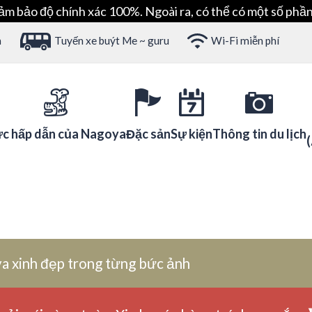
ảm bảo độ chính xác 100%. Ngoài ra, có thể có một số phần
h
Tuyến xe buýt Me ~ guru
Wi-Fi miễn phí
c hấp dẫn của Nagoya
Đặc sản
Sự kiện
Thông tin du lịch
a xinh đẹp trong từng bức ảnh