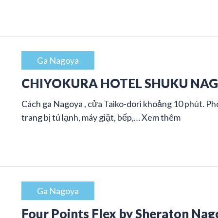
Ga Nagoya
CHIYOKURA HOTEL SHUKU NA
Cách ga Nagoya , cửa Taiko-dori khoảng 10 phút. Phò
trang bị tủ lạnh, máy giặt, bếp,…
Xem thêm
Ga Nagoya
Four Points Flex by Sheraton Nag