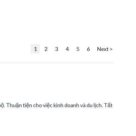
1
2
3
4
5
6
Next >
ộ. Thuận tiện cho việc kinh doanh và du lịch. Tất