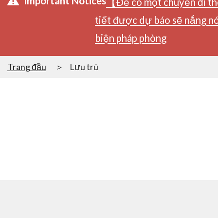
Important Notices
【Để có một chuyến đi tho
tiết được dự báo sẽ nắng nó
biện pháp phòng
Trang đầu
Lưu trú