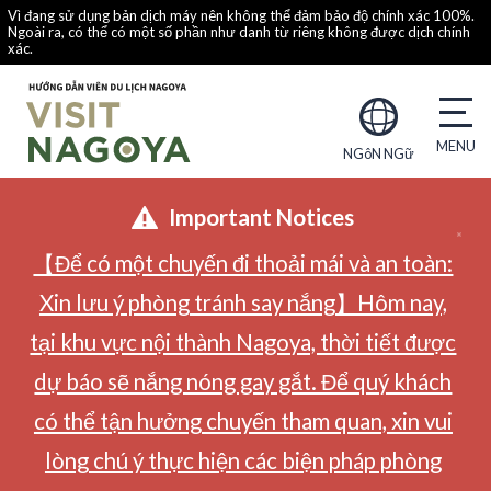
Vì đang sử dụng bản dịch máy nên không thể đảm bảo độ chính xác 100%.
Ngoài ra, có thể có một số phần như danh từ riêng không được dịch chính
xác.
NGôN NGữ
Important Notices
【Để có một chuyến đi thoải mái và an toàn:
Xin lưu ý phòng tránh say nắng】Hôm nay,
tại khu vực nội thành Nagoya, thời tiết được
dự báo sẽ nắng nóng gay gắt. Để quý khách
có thể tận hưởng chuyến tham quan, xin vui
lòng chú ý thực hiện các biện pháp phòng