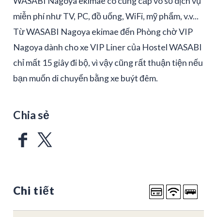
WASABI Nagoya ekimae có cung cấp vô số dịch vụ
miễn phí như TV, PC, đồ uống, WiFi, mỹ phẩm, v.v...
Từ WASABI Nagoya ekimae đến Phòng chờ VIP
Nagoya dành cho xe VIP Liner của Hostel WASABI
chỉ mất 15 giây đi bộ, vì vậy cũng rất thuận tiện nếu
bạn muốn di chuyển bằng xe buýt đêm.
Chia sẻ
Chi tiết