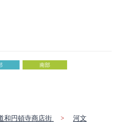
部
南部
道和円頓寺商店街
>
河文