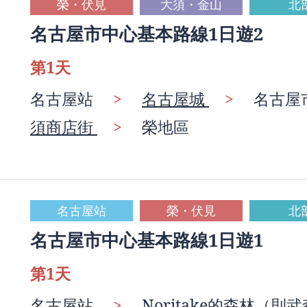
榮・伏見
大須・金山
北
名古屋市中心基本路線1日遊2
第1天
名古屋站
>
名古屋城
>
名古屋
須商店街
>
榮地區
名古屋站
榮・伏見
北
名古屋市中心基本路線1日遊1
第1天
名古屋站
>
Noritake的森林（則