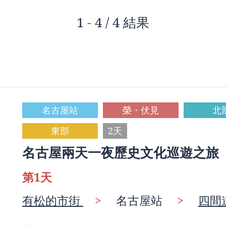
1 - 4 / 4 結果
名古屋站
榮・伏見
北
東部
2天
名古屋兩天一夜歷史文化巡遊之旅
第1天
有松的市街
>
名古屋站
>
四間