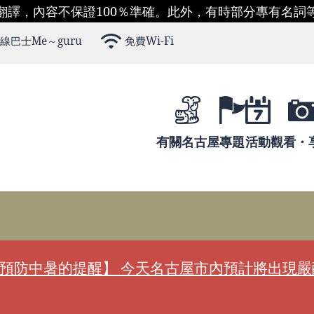
翻譯，內容不保證100％準確。此外，有時部分專有名詞
線巴士Me～guru
免費Wi-Fi
有關名古屋
專題
活動
觀看・
預防中暑的提醒】 今天名古屋市內預計將出現