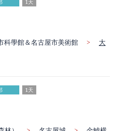
部
1天
市科學館＆名古屋市美術館
>
大
部
1天
武森林）
>
名古屋城
>
金鯱横