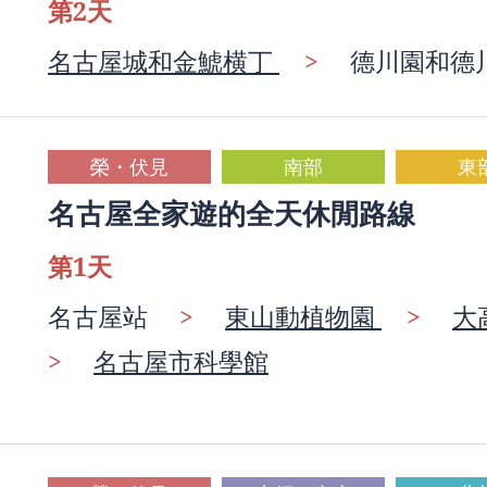
第2天
名古屋城和金鯱横丁
>
德川園和德
榮・伏見
南部
東
名古屋全家遊的全天休閒路線
第1天
名古屋站
>
東山動植物園
>
大高
>
名古屋市科學館