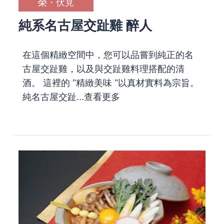
榮・伏見
純系名古屋交趾雞 醉人
在這個精緻空間中，您可以品嘗到純正的名
古屋交趾雞，以及與交趾雞料理搭配的清
酒。 這裡的 "精緻美味 "以真材實料為宗旨。
純名古屋交趾…
查看更多