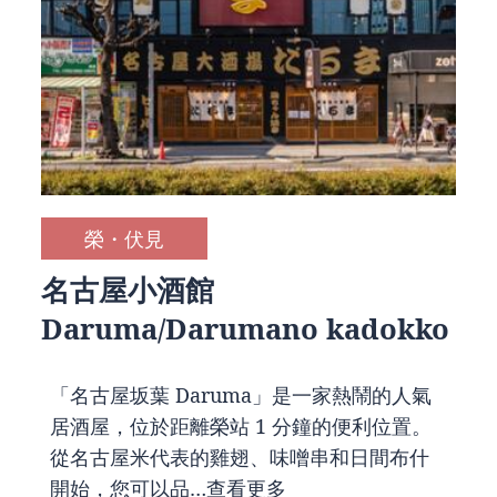
榮・伏見
名古屋小酒館
Daruma/Darumano kadokko
「名古屋坂葉 Daruma」是一家熱鬧的人氣
居酒屋，位於距離榮站 1 分鐘的便利位置。
從名古屋米代表的雞翅、味噌串和日間布什
開始，您可以品…
查看更多