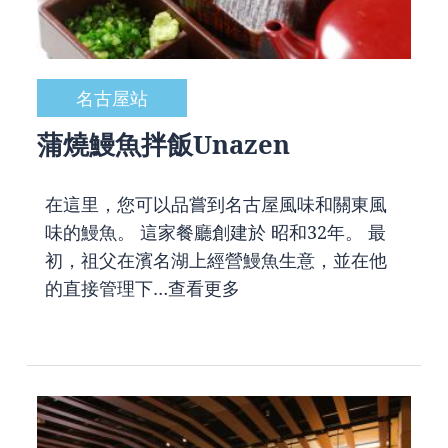
名古屋站
蒲燒鰻魚拌飯Unazen
在這里，您可以品嘗到名古屋風味和關東風
味的鰻魚。 這家餐廳創建於 昭和32年。 最
初，祖父在濱名湖上經營鰻魚生意，並在他
的直接管理下…
查看更多