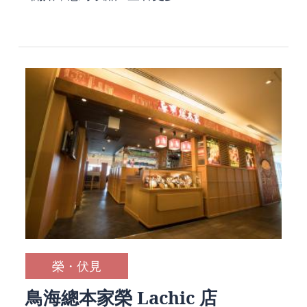
榮・伏見
鳥海總本家榮 Lachic 店