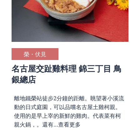
榮・伏見
名古屋交趾雞料理 錦三丁目 鳥
銀總店
離地鐵榮站徒步2分鐘的距離。眺望著小溪流
動的日式庭園，可以品嚐名古屋土雞柯親。
使用的是早上宰的新鮮的雞肉。代表菜有柯
親火鍋，。還有…
查看更多