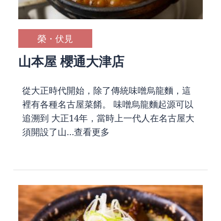
榮・伏見
山本屋 櫻通大津店
從大正時代開始，除了傳統味噌烏龍麵，這
裡有各種名古屋菜餚。 味噌烏龍麵起源可以
追溯到 大正14年，當時上一代人在名古屋大
須開設了山…
查看更多