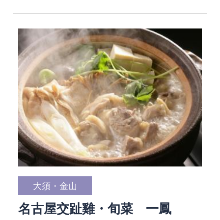
大須・金山
名古屋交趾雞・旬菜 一鳳