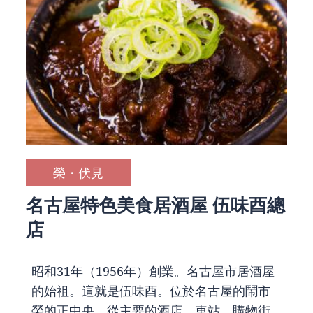
榮・伏見
名古屋特色美食居酒屋 伍味酉總
店
昭和31年（1956年）創業。名古屋市居酒屋
的始祖。這就是伍味酉。位於名古屋的鬧市
榮的正中央，從主要的酒店、車站、購物街