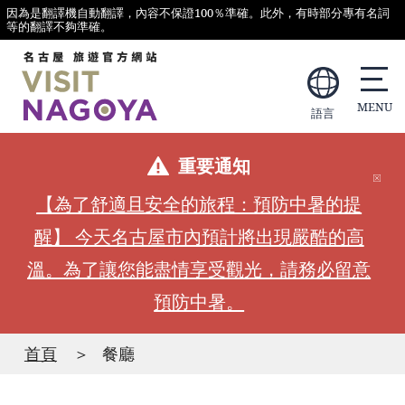
因為是翻譯機自動翻譯，內容不保證100％準確。此外，有時部分專有名詞
等的翻譯不夠準確。
語言
重要通知
【為了舒適且安全的旅程：預防中暑的提
醒】 今天名古屋市內預計將出現嚴酷的高
溫。為了讓您能盡情享受觀光，請務必留意
預防中暑。
首頁
餐廳