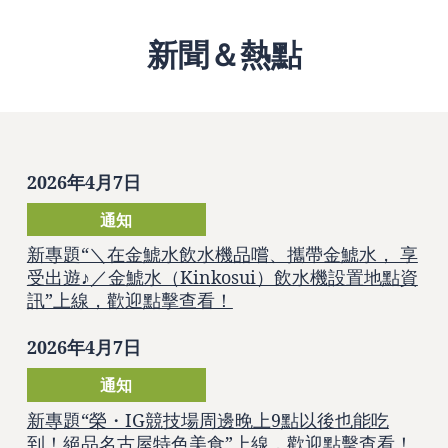
新聞＆熱點
2026年4月7日
通知
新專題“＼在金鯱水飲水機品嚐、攜帶金鯱水， 享
受出遊♪／金鯱水（Kinkosui）飲水機設置地點資
訊”上線，歡迎點擊查看！
2026年4月7日
通知
新專題“榮・IG競技場周邊晚上9點以後也能吃
到！絕品名古屋特色美食”上線，歡迎點擊查看！