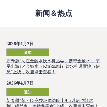
新闻＆热点
2026年4月7日
通知
新专题“＼在金鯱水饮水机品尝、携带金鯱水， 享
受出游♪／金鯱水（Kinkosui）饮水机设置地点信
息”上线，欢迎点击查看！
2026年4月7日
通知
新专题“荣・IG竞技场周边晚上9点以后也能吃
到！绝品名古屋特色美食”上线，欢迎点击查看！