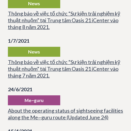
News
Thông báo về việc tổ chức “Sự kiện trải nghiệm kỹ
thuật nhuộm” tại Trung tâm Oasis 21 iCenter vào
tháng 8 năm 2021.
1/7/2021
News
Thông báo về việc tổ chức “Sự kiện trải nghiệm kỹ
thuật nhuộm” tại Trung tâm Oasis 21 iCenter vào
tháng 7 năm 2021.
24/6/2021
Me~guru
About the operating status of sightseeing facilities
along the Me~guru route (Updated June 24)
15/4/2021