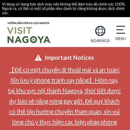
Vì đang sử dụng bản dịch máy nên không thể đảm bảo độ chính xác 100%.
Ngoài ra, có thể có một số phần như danh từ riêng không được dịch chính
xác.
NGôN NGữ
Important Notices
【Để có một chuyến đi thoải mái và an toàn:
Xin lưu ý phòng tránh say nắng】Hôm nay,
tại khu vực nội thành Nagoya, thời tiết được
dự báo sẽ nắng nóng gay gắt. Để quý khách
có thể tận hưởng chuyến tham quan, xin vui
lòng chú ý thực hiện các biện pháp phòng