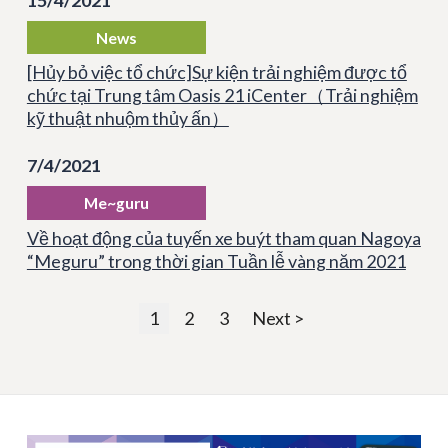
News
[Hủy bỏ việc tổ chức]Sự kiện trải nghiệm được tổ
chức tại Trung tâm Oasis 21 iCenter（Trải nghiệm
kỹ thuật nhuộm thủy ấn）
7/4/2021
Me~guru
Về hoạt động của tuyến xe buýt tham quan Nagoya
“Meguru” trong thời gian Tuần lễ vàng năm 2021
1
2
3
Next >