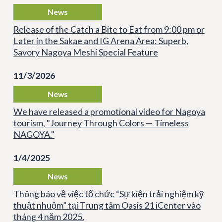
News
Release of the Catch a Bite to Eat from 9:00 pm or
Later in the Sakae and IG Arena Area: Superb,
Savory Nagoya Meshi Special Feature
11/3/2026
News
We have released a promotional video for Nagoya
tourism, "Journey Through Colors — Timeless
NAGOYA."
1/4/2025
News
Thông báo về việc tổ chức “Sự kiện trải nghiệm kỹ
thuật nhuộm” tại Trung tâm Oasis 21 iCenter vào
tháng 4 năm 2025.