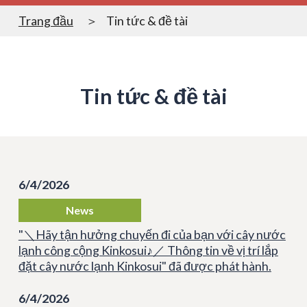
Trang đầu
Tin tức & đề tài
Tin tức & đề tài
6/4/2026
News
"＼Hãy tận hưởng chuyến đi của bạn với cây nước
lạnh công cộng Kinkosui♪／ Thông tin về vị trí lắp
đặt cây nước lạnh Kinkosui" đã được phát hành.
6/4/2026