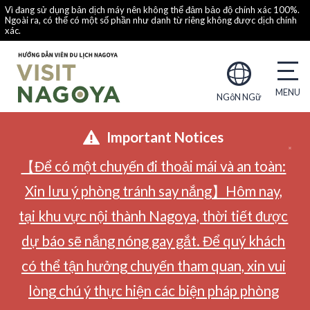
Vì đang sử dụng bản dịch máy nên không thể đảm bảo độ chính xác 100%.
Ngoài ra, có thể có một số phần như danh từ riêng không được dịch chính
xác.
NGôN NGữ
Important Notices
【Để có một chuyến đi thoải mái và an toàn:
Xin lưu ý phòng tránh say nắng】Hôm nay,
tại khu vực nội thành Nagoya, thời tiết được
dự báo sẽ nắng nóng gay gắt. Để quý khách
có thể tận hưởng chuyến tham quan, xin vui
lòng chú ý thực hiện các biện pháp phòng