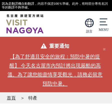
因為是翻譯機自動翻譯，內容不保證100％準確。此外，有時部分專有名詞
等的翻譯不夠準確。
語言
重要通知
【為了舒適且安全的旅程：預防中暑的提
醒】 今天名古屋市內預計將出現嚴酷的高
溫。為了讓您能盡情享受觀光，請務必留意
預防中暑。
首頁
特產