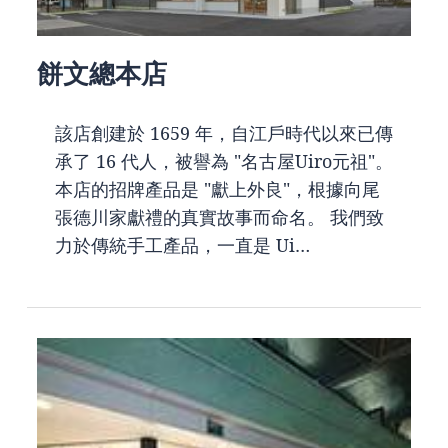
餅文總本店
該店創建於 1659 年，自江戶時代以來已傳
承了 16 代人，被譽為 "名古屋Uiro元祖"。
本店的招牌產品是 "獻上外良"，根據向尾
張德川家獻禮的真實故事而命名。 我們致
力於傳統手工產品，一直是 Ui…