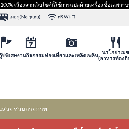
00% เนื่องจากเว็บไซต์นี้ใช้การแปลด้วยเครื่อง ชื่อเฉพาะบ
เมกุรุ (Me~guru)
ฟรี Wi-Fi
นาโกย่าเมช
ู๊ปพิเศษ
งานกิจกรรม
ท่องเที่ยวและเพลิดเพลิน
(อาหารท้องถิ
นสวย ชวนถ่ายภาพ