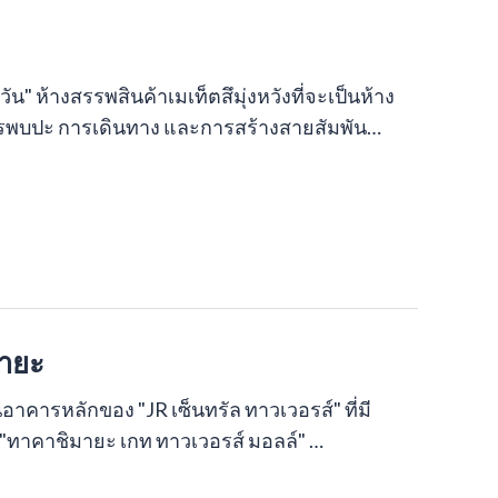
" ห้างสรรพสินค้าเมเท็ตสึมุ่งหวังที่จะเป็นห้าง
การพบปะ การเดินทาง และการสร้างสายสัมพัน…
มายะ
นอาคารหลักของ "JR เซ็นทรัล ทาวเวอรส์" ที่มี
ือ "ทาคาชิมายะ เกท ทาวเวอรส์ มอลล์" …