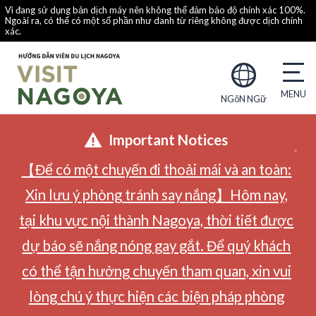
Vì đang sử dụng bản dịch máy nên không thể đảm bảo độ chính xác 100%.
Ngoài ra, có thể có một số phần như danh từ riêng không được dịch chính
xác.
NGôN NGữ
Important Notices
【Để có một chuyến đi thoải mái và an toàn:
Xin lưu ý phòng tránh say nắng】Hôm nay,
tại khu vực nội thành Nagoya, thời tiết được
dự báo sẽ nắng nóng gay gắt. Để quý khách
có thể tận hưởng chuyến tham quan, xin vui
lòng chú ý thực hiện các biện pháp phòng