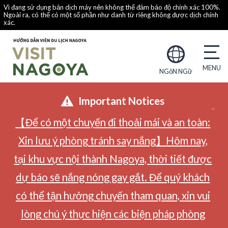
Vì đang sử dụng bản dịch máy nên không thể đảm bảo độ chính xác 100%.
Ngoài ra, có thể có một số phần như danh từ riêng không được dịch chính
xác.
NGôN NGữ
Important Notices
【Để có một chuyến đi thoải mái và an toàn:
Xin lưu ý phòng tránh say nắng】Hôm nay,
tại khu vực nội thành Nagoya, thời tiết được
dự báo sẽ nắng nóng gay gắt. Để quý khách
có thể tận hưởng chuyến tham quan, xin vui
lòng chú ý thực hiện các biện pháp phòng