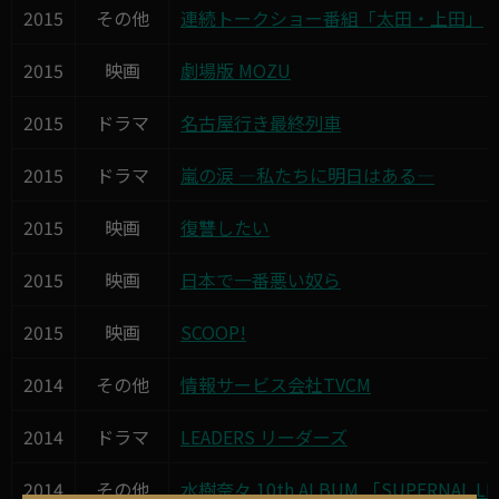
2015
その他
連続トークショー番組「太田・上田」
2015
映画
劇場版 MOZU
2015
ドラマ
名古屋行き最終列車
2015
ドラマ
嵐の涙 ―私たちに明日はある―
2015
映画
復讐したい
2015
映画
日本で一番悪い奴ら
2015
映画
SCOOP!
2014
その他
情報サービス会社TVCM
2014
ドラマ
LEADERS リーダーズ
2014
その他
水樹奈々 10th ALBUM 「SUPERNAL LI