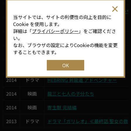
2014
その他
ディズニーの仲間達とドリームクルーザ
当サイトでは、サイトの利便性の向上を目的に
Cookie を使用します。
2014
映画
MIRACLE デビクロくんの恋と魔法
詳細は「
プライバシーポリシー
」をご確認くださ
い。
2014
映画
寄生獣
なお、ブラウザの設定によりCookieの機能を変更
することもできます。
2014
ドラマ
全力離婚相談
OK
2014
ドラマ
名古屋行き最終列車2015
2014
ドラマ
HEBRING 昇龍道 アドベンチャー
2014
映画
龍三と七人の子分たち
2014
映画
寄生獣 完結編
2013
ドラマ
ドラマ「ガリレオ」≪最終話 聖女の救