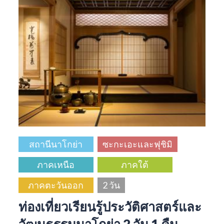
สถานีนาโกย่า
ซะกะเอะและฟุชิมิ
ภาคเหนือ
ภาคใต้
ภาคตะวันออก
2 วัน
ท่องเที่ยวเรียนรู้ประวัติศาสตร์และ
วัฒนธรรมนาโกย่า 2 วัน 1 คืน