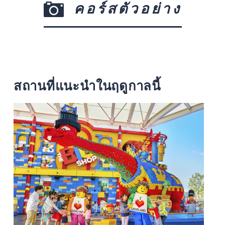
คอร์สตัวอย่าง
สถานที่แนะนำในฤดูกาลนี้