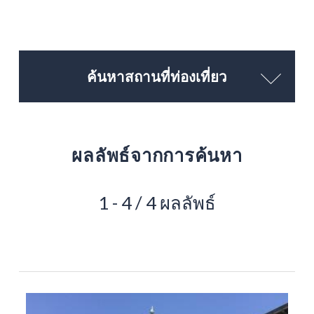
ค้นหาสถานที่ท่องเที่ยว
ผลลัพธ์จากการค้นหา
1 - 4 / 4 ผลลัพธ์