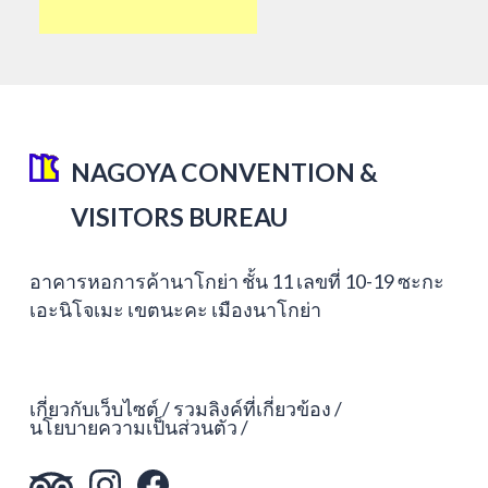
NAGOYA CONVENTION &
VISITORS BUREAU
อาคารหอการค้านาโกย่า ชั้น 11 เลขที่ 10-19 ซะกะ
เอะนิโจเมะ เขตนะคะ เมืองนาโกย่า
เกี่ยวกับเว็บไซต์
รวมลิงค์ที่เกี่ยวข้อง
นโยบายความเป็นส่วนตัว