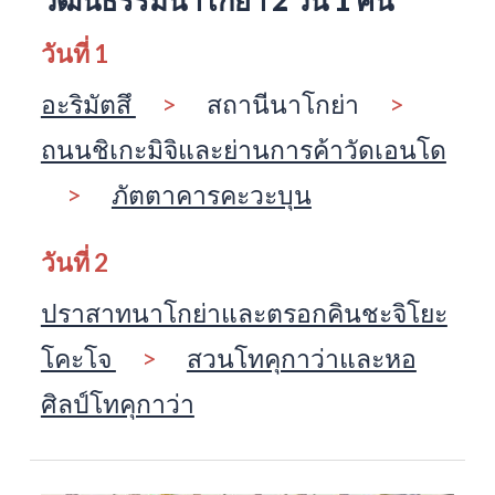
วันที่ 1
อะริมัตสึ
>
สถานีนาโกย่า
>
ถนนชิเกะมิจิและย่านการค้าวัดเอนโด
>
ภัตตาคารคะวะบุน
วันที่ 2
ปราสาทนาโกย่าและตรอกคินชะจิโยะ
โคะโจ
>
สวนโทคุกาว่าและหอ
ศิลป์โทคุกาว่า