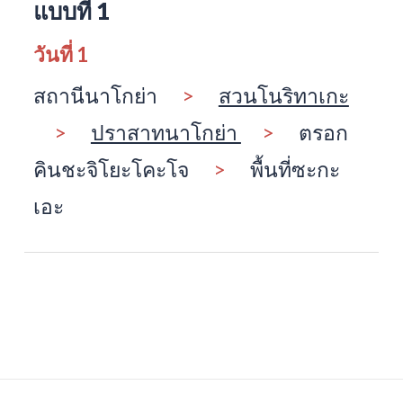
แบบที่ 1
วันที่ 1
สถานีนาโกย่า
>
สวนโนริทาเกะ
>
ปราสาทนาโกย่า
>
ตรอก
คินชะจิโยะโคะโจ
>
พื้นที่ซะกะ
เอะ