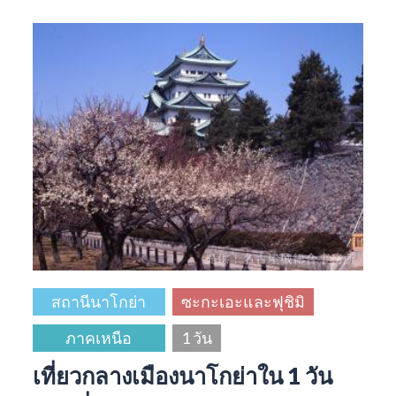
สถานีนาโกย่า
ซะกะเอะและฟุชิมิ
ภาคเหนือ
1 วัน
เที่ยวกลางเมืองนาโกย่าใน 1 วัน