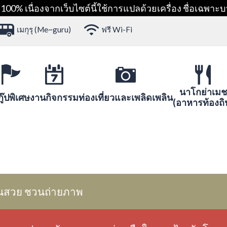
00% เนื่องจากเว็บไซต์นี้ใช้การแปลด้วยเครื่อง ชื่อเฉพาะบ
เมกุรุ (Me~guru)
ฟรี Wi-Fi
นาโกย่าเมช
ู๊ปพิเศษ
งานกิจกรรม
ท่องเที่ยวและเพลิดเพลิน
(อาหารท้องถิ
นสวย ชวนถ่ายภาพ