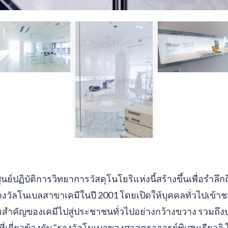
นย์ปฏิบัติการวิทยาการวัสดุโนโยริแห่งนี้สร้างขึ้นเพื่อรำล
ับรางวัลโนเบลสาขาเคมีในปี 2001 โดยเปิดให้บุคคลทั่วไปเข้า
สำคัญของเคมีไปสู่ประชาชนทั่วไปอย่างกว้างขวาง รวมถึงบ่ม
รที่เกี่ยวข้องกับ "รางวัลโนเบลของศาสตราจารย์พิเศษเรียวจิ โนโ