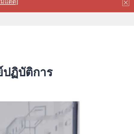
ลมแดด]
์ปฏิบัติการ