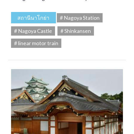
สถานีนาโกย่า
# Nagoya Station
# Nagoya Castle
# Shinkansen
# linear motor train