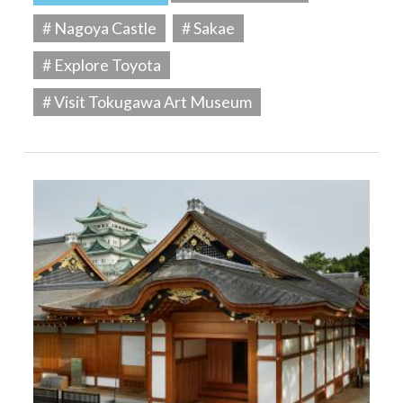
# Nagoya Castle
# Sakae
# Explore Toyota
# Visit Tokugawa Art Museum