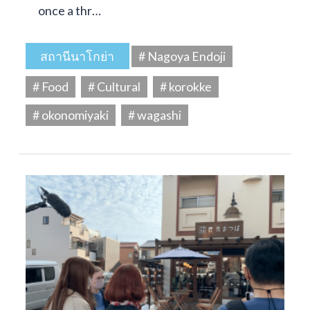
once a thr…
สถานีนาโกย่า
# Nagoya Endoji
# Food
# Cultural
# korokke
# okonomiyaki
# wagashi