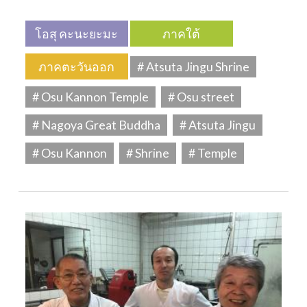
โอสุ คะนะยะมะ
ภาคใต้
ภาคตะวันออก
# Atsuta Jingu Shrine
# Osu Kannon Temple
# Osu street
# Nagoya Great Buddha
# Atsuta Jingu
# Osu Kannon
# Shrine
# Temple