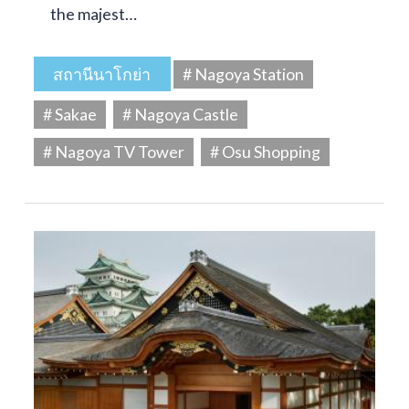
the majest…
สถานีนาโกย่า
# Nagoya Station
# Sakae
# Nagoya Castle
# Nagoya TV Tower
# Osu Shopping